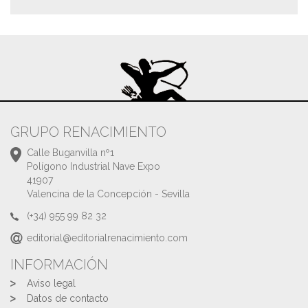
GRUPO RENACIMIENTO
Calle Buganvilla nº1
Polígono Industrial Nave Expo
41907
Valencina de la Concepción - Sevilla
(+34) 955 99 82 32
editorial@editorialrenacimiento.com
INFORMACIÓN
Aviso legal
Datos de contacto