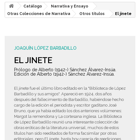
Catálogo
Narrativa y Ensayo
Otras Colecciones de Narrativa
Otros títulos
El jinete
JOAQUÍN LÓPEZ BARBADILLO
EL JINETE
Prólogo de Alberto (1942-) Sánchez Álvarez-Insúa.
Edición de Alberto (1942-) Sánchez Álvarez-Insúa.
El jinete fue el último libro editado en la "Biblioteca de López
Barbadillo y sus amigos". Apareció en 1924, dos años
después del fallecimiento de Barbadillo, habiéndose hecho
cargo de la edición el periodista y escritor gaditano José
Bruno, que ya había editado los dos anteriores volúmenes:
Margot la remendona y La cortesana inglesa. La Biblioteca
de López Barbadillo reunió una interesante colección de
obras eróticas de la literatura universal, muchos de estos
títulos han sido reeditados de forma facsimilar por otras
editoriales, pero El jinete, hasta hoy carecía de reediciones