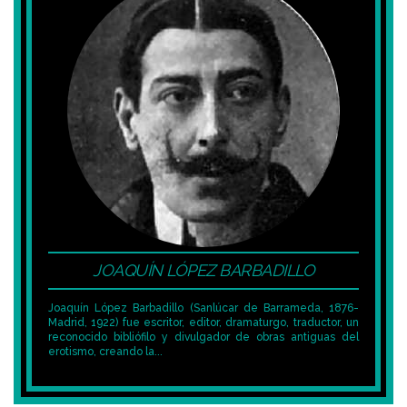
JOAQUÍN LÓPEZ BARBADILLO
Joaquín López Barbadillo (Sanlúcar de Barrameda, 1876-
Madrid, 1922) fue escritor, editor, dramaturgo, traductor, un
reconocido bibliófilo y divulgador de obras antiguas del
erotismo, creando la...