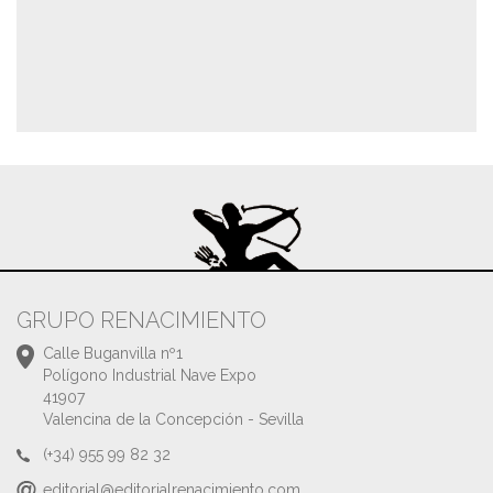
GRUPO RENACIMIENTO
Calle Buganvilla nº1
Polígono Industrial Nave Expo
41907
Valencina de la Concepción - Sevilla
(+34) 955 99 82 32
editorial@editorialrenacimiento.com