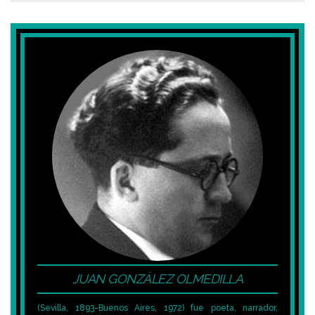
JUAN GONZÁLEZ OLMEDILLA
(Sevilla, 1893-Buenos Aires, 1972) fue poeta, narrador,