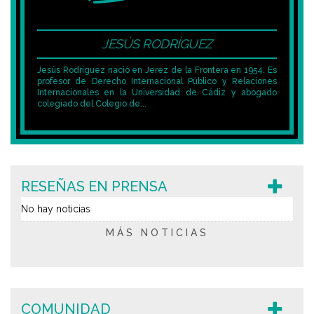
JESÚS RODRÍGUEZ
Jesús Rodríguez nació en Jerez de la Frontera en 1954. Es
profesor de Derecho Internacional Público y Relaciones
Internacionales en la Universidad de Cádiz y abogado
colegiado del Colegio de...
RESEÑAS EN PRENSA
No hay noticias
MÁS NOTICIAS
COMUNIDAD