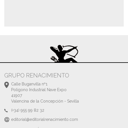
GRUPO RENACIMIENTO
Calle Buganvilla nº1
Polígono Industrial Nave Expo
41907
Valencina de la Concepción - Sevilla
(+34) 955 99 82 32
editorial@editorialrenacimiento.com