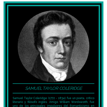
SAMUEL TAYLOR COLERIDGE
Samuel Taylor Coleridge (1772 - 1834), fue un poeta, crítico
literario y filósofo inglés. Amigo William Wordsworth, fue
uno de los principales impulsores del Romanticismo en