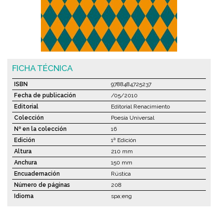
FICHA TÉCNICA
ISBN
9788484725237
Fecha de publicación
/05/2010
Editorial
Editorial Renacimiento
Colección
Poesía Universal
Nº en la colección
16
Edición
1ª Edición
Altura
210 mm
Anchura
150 mm
Encuadernación
Rústica
Número de páginas
208
Idioma
spa;eng