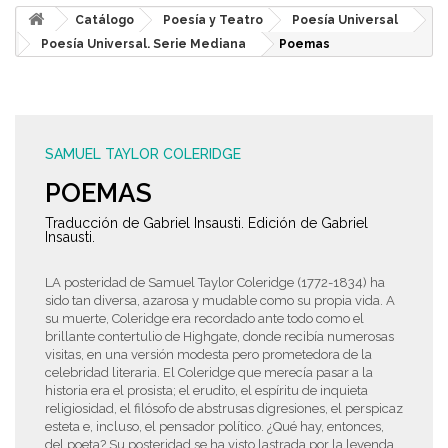
Catálogo
Poesía y Teatro
Poesía Universal
Poesía Universal. Serie Mediana
Poemas
SAMUEL TAYLOR COLERIDGE
POEMAS
Traducción de Gabriel Insausti. Edición de Gabriel
Insausti.
LA posteridad de Samuel Taylor Coleridge (1772-1834) ha
sido tan diversa, azarosa y mudable como su propia vida. A
su muerte, Coleridge era recordado ante todo como el
brillante contertulio de Highgate, donde recibía numerosas
visitas, en una versión modesta pero prometedora de la
celebridad literaria. El Coleridge que merecía pasar a la
historia era el prosista; el erudito, el espíritu de inquieta
religiosidad, el filósofo de abstrusas digresiones, el perspicaz
esteta e, incluso, el pensador político. ¿Qué hay, entonces,
del poeta? Su posteridad se ha visto lastrada por la leyenda