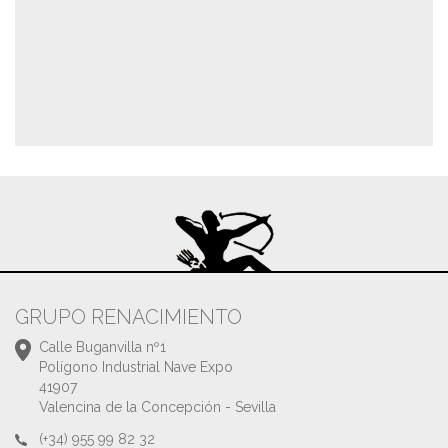
GRUPO RENACIMIENTO
Calle Buganvilla nº1
Polígono Industrial Nave Expo
41907
Valencina de la Concepción - Sevilla
(+34) 955 99 82 32