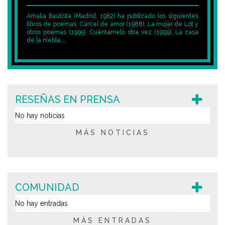
Amalia Bautista (Madrid, 1962) ha publicado los siguientes
libros de poemas: Cárcel de amor (1988), La mujer de Lot y
otros poemas (1995), Cuéntamelo otra vez (1999), La casa
de la niebla....
RESEÑAS EN PRENSA
No hay noticias
MÁS NOTICIAS
COMUNIDAD
No hay entradas
MÁS ENTRADAS