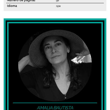
Número de páginas
58
Idioma
spa
AMALIA BAUTISTA