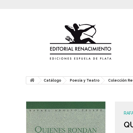
Catálogo
Poesía y Teatro
Colección Re
RAF
QU