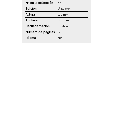
Nº en la colección
37
Edición
1ª Edición
Altura
170 mm
Anchura
120 mm
Encuadernación
Rústica
Número de páginas
44
Idioma
spa