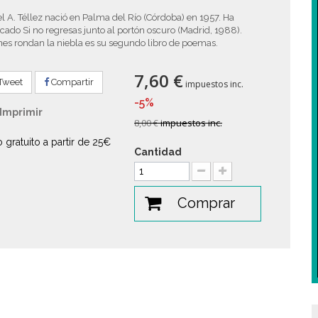
l A. Téllez nació en Palma del Río (Córdoba) en 1957. Ha
cado Si no regresas junto al portón oscuro (Madrid, 1988).
es rondan la niebla es su segundo libro de poemas.
7,60 €
Tweet
Compartir
impuestos inc.
-5%
Imprimir
8,00 €
impuestos inc.
o gratuito a partir de 25€
Cantidad
Comprar