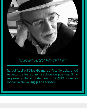
RAFAEL ADOLFO TÉLLEZ
Rafael Adolfo Téllez (Palma del Río, Córdoba, 1957)
es autor de los siguientes libros de poemas: Si no
regresas junto al portón oscuro (1988), Quienes
rondan la niebla (1993), Los adioses...