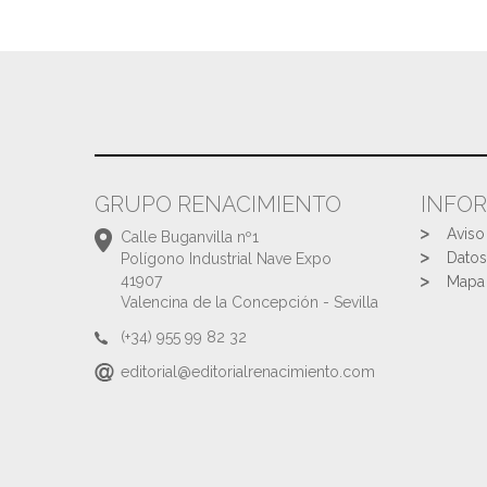
GRUPO RENACIMIENTO
INFO
Aviso
Calle Buganvilla nº1
Datos
Polígono Industrial Nave Expo
41907
Mapa 
Valencina de la Concepción - Sevilla
(+34) 955 99 82 32
editorial@editorialrenacimiento.com