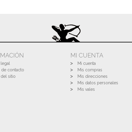
RMACIÓN
MI CUENTA
 legal
Mi cuenta
 de contacto
Mis compras
del sitio
Mis direcciones
Mis datos personales
Mis vales