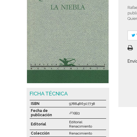
Rafae
publi
Quien
Enví
FICHA TÉCNICA
ISBN
9788486307738
Fecha de
//1993
publicación
Editorial
Editorial
Renacimiento
Colección
Renacimiento