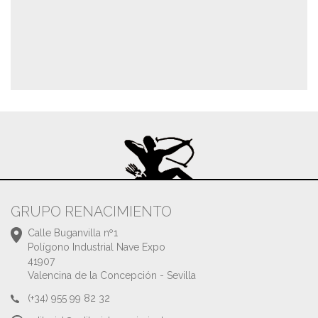
GRUPO RENACIMIENTO
Calle Buganvilla nº1
Polígono Industrial Nave Expo
41907
Valencina de la Concepción - Sevilla
(+34) 955 99 82 32