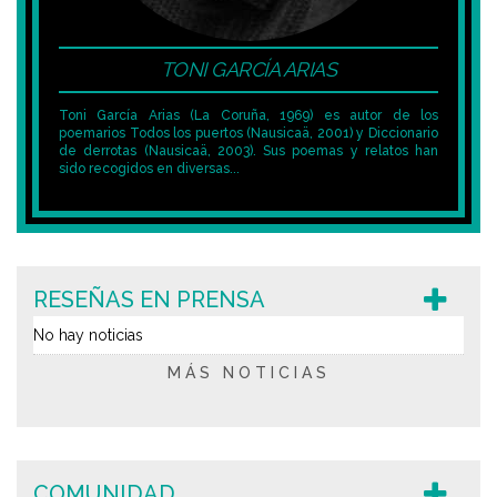
TONI GARCÍA ARIAS
Toni García Arias (La Coruña, 1969) es autor de los
poemarios Todos los puertos (Nausicaä, 2001) y Diccionario
de derrotas (Nausicaä, 2003). Sus poemas y relatos han
sido recogidos en diversas...
RESEÑAS EN PRENSA
No hay noticias
MÁS NOTICIAS
COMUNIDAD