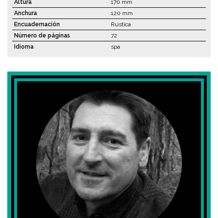
Altura
170 mm
Anchura
120 mm
Encuadernación
Rústica
Número de páginas
72
Idioma
spa