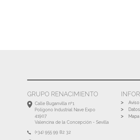
GRUPO RENACIMIENTO
INFO
Aviso
Calle Buganvilla nº1
Datos
Polígono Industrial Nave Expo
41907
Mapa 
Valencina de la Concepción - Sevilla
(+34) 955 99 82 32