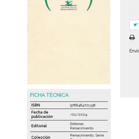
.
Enví
FICHA TÉCNICA
ISBN
9788484721338
Fecha de
/01/2004
publicación
Editorial
Editorial
Renacimiento
Renacimiento, Serie
Colección