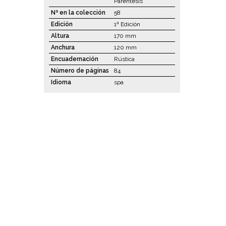
Paréntesis
Nº en la colección
58
Edición
1ª Edición
Altura
170 mm
Anchura
120 mm
Encuadernación
Rústica
Número de páginas
84
Idioma
spa