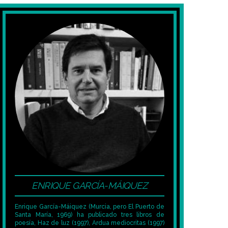
ENRIQUE GARCÍA-MÁIQUEZ
Enrique García-Máiquez (Murcia, pero El Puerto de
Santa María, 1969) ha publicado tres libros de
poesía, Haz de luz (1997), Ardua mediocritas (1997)