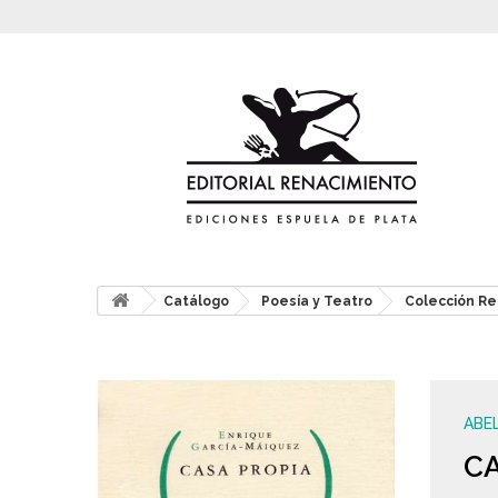
Catálogo
Poesía y Teatro
Colección Re
ABE
CA