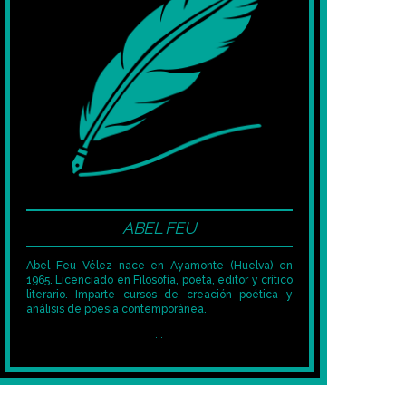
ABEL FEU
Abel Feu Vélez nace en Ayamonte (Huelva) en
1965. Licenciado en Filosofía, poeta, editor y crítico
literario. Imparte cursos de creación poética y
análisis de poesía contemporánea.
...