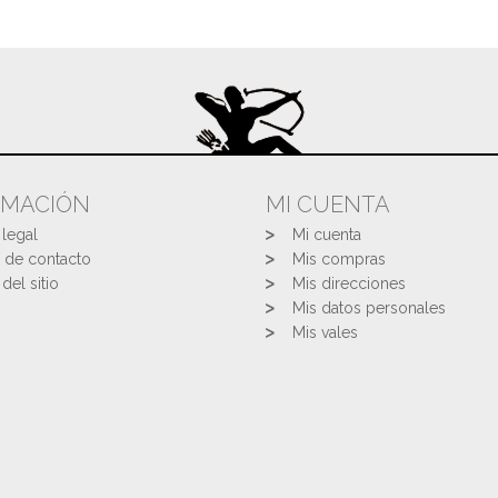
RMACIÓN
MI CUENTA
 legal
Mi cuenta
 de contacto
Mis compras
del sitio
Mis direcciones
Mis datos personales
Mis vales