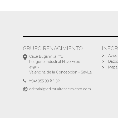
GRUPO RENACIMIENTO
INFO
Aviso
Calle Buganvilla nº1
Datos
Polígono Industrial Nave Expo
41907
Mapa 
Valencina de la Concepción - Sevilla
(+34) 955 99 82 32
editorial@editorialrenacimiento.com