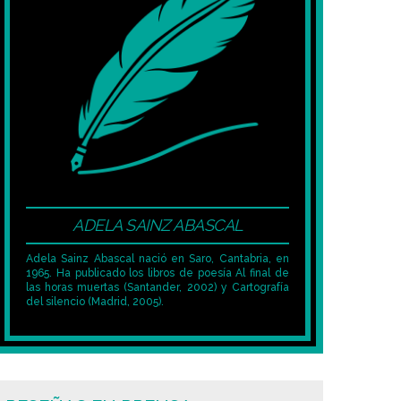
ADELA SAINZ ABASCAL
Adela Sainz Abascal nació en Saro, Cantabria, en
1965. Ha publicado los libros de poesía Al final de
las horas muertas (Santander, 2002) y Cartografía
del silencio (Madrid, 2005).