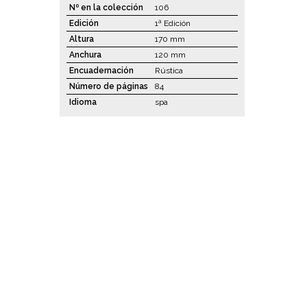
Nº en la colección
106
Edición
1ª Edición
Altura
170 mm
Anchura
120 mm
Encuadernación
Rústica
Número de páginas
84
Idioma
spa