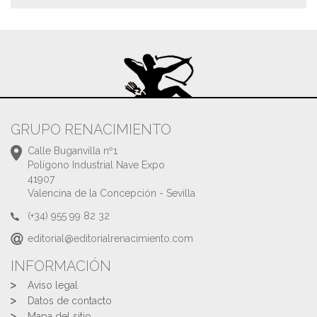
GRUPO RENACIMIENTO
Calle Buganvilla nº1
Polígono Industrial Nave Expo
41907
Valencina de la Concepción - Sevilla
(+34) 955 99 82 32
editorial@editorialrenacimiento.com
INFORMACIÓN
Aviso legal
Datos de contacto
Mapa del sitio