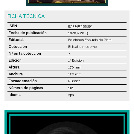
FICHA TÉCNICA
ISBN
9788418153990
Fecha de publicación
10/07/2023
Editorial
Ediciones Espuela de Plata
Colección
El teatro moderno
Nº en la colección
7
Edición
1ª Edición
Altura
170 mm
Anchura
120 mm
Encuadernación
Rústica
Número de páginas
116
Idioma
spa