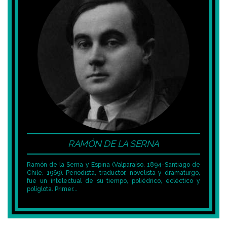
RAMÓN DE LA SERNA
Ramón de la Serna y Espina (Valparaíso, 1894-Santiago de
Chile, 1969). Periodista, traductor, novelista y dramaturgo,
fue un intelectual de su tiempo, poliédrico, ecléctico y
políglota. Primer...