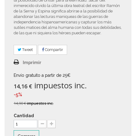
la posibilidad de brillar para la eternidad. Sacar del
inmerecido olvido la última obra teatral del escritor Ramón
de la Serna y Espina significa abrirse a la posibilidad de
abandonar las lecturas maniqueas de las guerras de
independencia hispanoamericanas y capturar los más
sutiles matices del alma humana con todas sus debilidades,
de las que ni siquiera los héroes pueden escapar.
Tweet
Compartir
Imprimir
Envío gratuito a partir de 25€
impuestos inc.
14,16 €
-5%
14,90 €
impuestos inc.
Cantidad