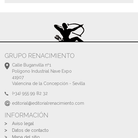
GRUPO RENACIMIENTO
Calle Buganvilla nº1
Polígono Industrial Nave Expo
41907
Valencina de la Concepción - Sevilla
(+34) 955 99 82 32
editorial@editorialrenacimiento.com
INFORMACIÓN
Aviso legal
Datos de contacto
Mapa del sitio