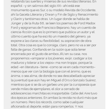
relatando las suertes y miserias de sus revistas literarias. En
español –y sin salirnos del siglo XX– ahí está ese
monumento que es Sur, o su modelo Revista de Occidente,
ahí la Gaceta Literaria y Diwan y Fin de Siglo y Renacimiento
y Clarín y tantísimas otras. Un lugar donde se habla de
Jünger y de la Ruta 66, se leen los poemas de Ford Madox
Ford y epigramas de Francisco Bejarano, hay un cuento de
ciencia-ficción que es lo primero que publica un autor y el
último cuento que ha escrito un maestro del género, ya
expone a las claras su flexibilidad, su aspiración de obra
total. Otra cosa es que lo consiga, claro, pero no va a ser por
falta de ganas. Confiando en la razón que solía tener
encerrada por el gusto de ambos JRJ en su casa, nos
proponemos «amparar a los jóvenes, exijir, castigar a los
maduros y tolerar a los viejos» ma non troppo, porque la
edad –en literatura– tiene –como se ve en cada momento–
menos que ver con la biología que con el ánimo, que es
ánima, o sea alma, de donde no sea descabellado apreciar
la juventud que aún hay en Miguel d’Ors o Gonzalo Suárez,
mientras que si se da un garbeo uno por la cursipoesía que
vende miles de ejemplares, el olor a cerrado de
adolescencias marchitas es insoportable. Calle del Aire tuvo
dos épocas anteriores. En ambas la revista no duró más que
un número. Pero los récords, como sabe cualquier
aficionado al deporte, están para romperlos. Y nos