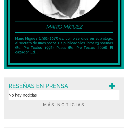
MARIO MÍGUEZ
Mario Míguez (1962-2017) es, como se dice en el prólogo,
el secreto de unos pocos. Ha publicado los libros 23 poemas
(Ed. Pre-Textos, 1998), Pasos (Ed. Pre-Textos, 2006), El
cazador (Ed....
RESEÑAS EN PRENSA
No hay noticias
MÁS NOTICIAS