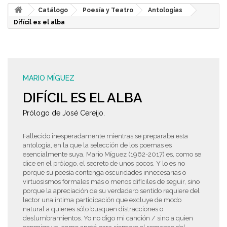
Catálogo
Poesía y Teatro
Antologías
Difícil es el alba
MARIO MÍGUEZ
DIFÍCIL ES EL ALBA
Prólogo de José Cereijo.
Fallecido inesperadamente mientras se preparaba esta
antología, en la que la selección de los poemas es
esencialmente suya, Mario Míguez (1962-2017) es, como se
dice en el prólogo, el secreto de unos pocos. Y lo es no
porque su poesía contenga oscuridades innecesarias o
virtuosismos formales más o menos difíciles de seguir, sino
porque la apreciación de su verdadero sentido requiere del
lector una íntima participación que excluye de modo
natural a quienes sólo busquen distracciones o
deslumbramientos. Yo no digo mi canción / sino a quien