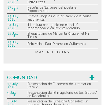
2026
Entre Letras
27 July
Reseña de 'La vejez del poeta' en
2026
Expoflamenco
24 July
Chaves Nogales y un cruzado de la causa
2026
antichavista
24 July
'Literatura para gente de ciencias'
2026
recomendado en Revista Mercurio
24 July
El epistolario de Margarita Xirgu en el NY
2026
Times
24 July
Entrevista a Raúl Pizarro en Culturamas
2026
MÁS NOTICIAS
COMUNIDAD
17 July
Presentación de El secreto de ultramar en
2026
Canido
9 July
Presentación de 'El magisterio de los árboles'
2026
en Rodalquilar
8 July
Presentación de 'Ernestina González, un
2026
pulso antifranquista' en Grao