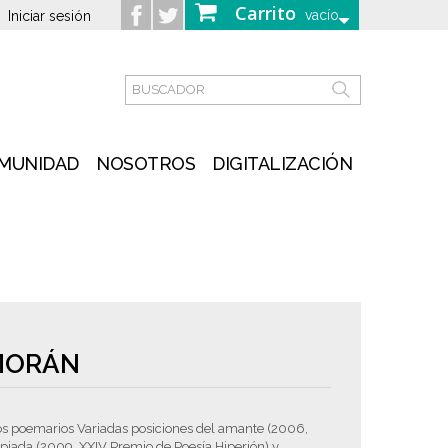
Carrito
vacío
Iniciar sesión
MUNIDAD
NOSOTROS
DIGITALIZACIÓN
 MORÁN
los poemarios Variadas posiciones del amante (2006,
apiada (2009, XXIV Premio de Poesía Hiperión) y