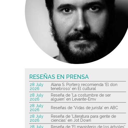
RESEÑAS EN PRENSA
28 July
Alana S. Portero recomienda 'El don
2026
tenebroso' en El cultural
28 July
Reseña de 'La costumbre de ser
2026
alguien' en Levante-Emv
28 July
Reseñas de 'Vidas de jurista' en ABC
2026
28 July
Reseña de 'Literatura para gente de
2026
ciencias' en Jot Down
28 July
Reseña de 'El magisterio de los árboles'