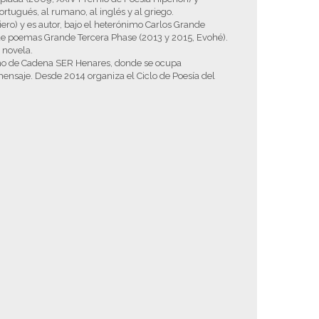
rtugués, al rumano, al inglés y al griego.
iero) y es autor, bajo el heterónimo Carlos Grande
o de poemas Grande Tercera Phase (2013 y 2015, Evohé).
 novela.
como de Cadena SER Henares, donde se ocupa
ensaje. Desde 2014 organiza el Ciclo de Poesía del