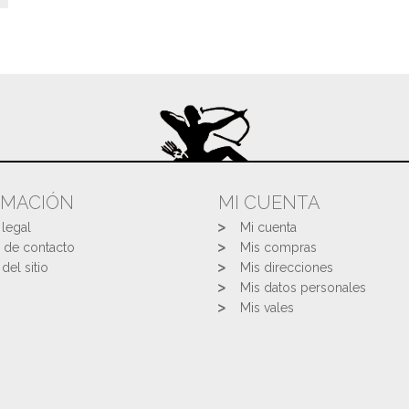
RMACIÓN
MI CUENTA
 legal
Mi cuenta
 de contacto
Mis compras
del sitio
Mis direcciones
Mis datos personales
Mis vales