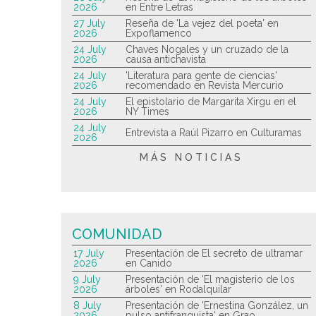
2026
en Entre Letras
27 July
Reseña de 'La vejez del poeta' en
2026
Expoflamenco
24 July
Chaves Nogales y un cruzado de la
2026
causa antichavista
24 July
'Literatura para gente de ciencias'
2026
recomendado en Revista Mercurio
24 July
El epistolario de Margarita Xirgu en el
2026
NY Times
24 July
Entrevista a Raúl Pizarro en Culturamas
2026
MÁS NOTICIAS
COMUNIDAD
17 July
Presentación de El secreto de ultramar
2026
en Canido
9 July
Presentación de 'El magisterio de los
2026
árboles' en Rodalquilar
8 July
Presentación de 'Ernestina González, un
2026
pulso antifranquista' en Grao