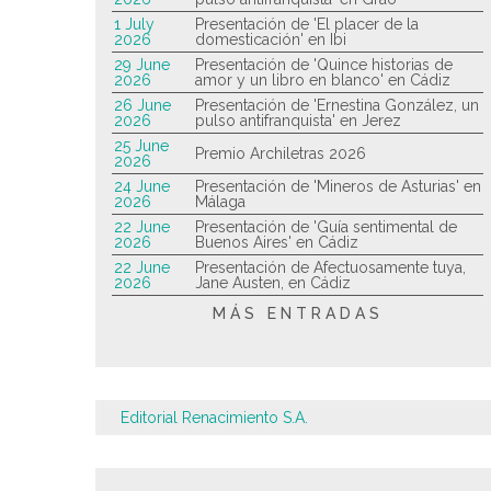
1 July
Presentación de 'El placer de la
2026
domesticación' en Ibi
29 June
Presentación de 'Quince historias de
2026
amor y un libro en blanco' en Cádiz
26 June
Presentación de 'Ernestina González, un
2026
pulso antifranquista' en Jerez
25 June
Premio Archiletras 2026
2026
24 June
Presentación de 'Mineros de Asturias' en
2026
Málaga
22 June
Presentación de 'Guía sentimental de
2026
Buenos Aires' en Cádiz
22 June
Presentación de Afectuosamente tuya,
2026
Jane Austen, en Cádiz
MÁS ENTRADAS
Editorial Renacimiento S.A.