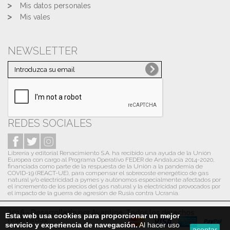
Mis datos personales
Mis vales
NEWSLETTER
REDES SOCIALES
Librería y editorial Renacimiento S.A. ha recibido una ayuda de la Unión
Europea con cargo al Programa Operativo FEDER de Andalucía 2014-2020,
financiada como parte de la respuesta de la Unión a la pandemia de
COVID-19 (REACT-UE), para compensar el sobrecoste energético de gas
natural y/o electricidad a pymes y autónomos especialmente afectados por
el incremento de los precios del gas natural y la electricidad provocados por
el impacto de la guerra de agresión de Rusia contra Ucrania.
2016 - Desarrollado por Avantine. Todos los derechos
Esta web usa cookies para proporcionar un mejor
reservados
servicio y experiencia de navegación.
Al hacer uso
aceptar