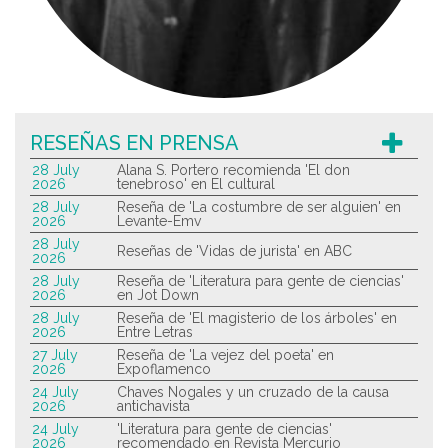
RESEÑAS EN PRENSA
28 July
Alana S. Portero recomienda 'El don
2026
tenebroso' en El cultural
28 July
Reseña de 'La costumbre de ser alguien' en
2026
Levante-Emv
28 July
Reseñas de 'Vidas de jurista' en ABC
2026
28 July
Reseña de 'Literatura para gente de ciencias'
2026
en Jot Down
28 July
Reseña de 'El magisterio de los árboles' en
2026
Entre Letras
27 July
Reseña de 'La vejez del poeta' en
2026
Expoflamenco
24 July
Chaves Nogales y un cruzado de la causa
2026
antichavista
24 July
'Literatura para gente de ciencias'
2026
recomendado en Revista Mercurio