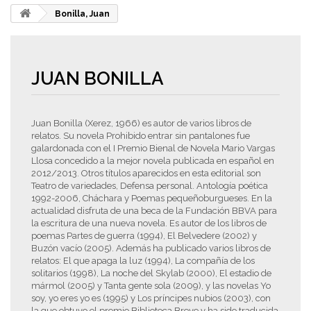
Bonilla, Juan
JUAN BONILLA
Juan Bonilla (Xerez, 1966) es autor de varios libros de
relatos. Su novela Prohibido entrar sin pantalones fue
galardonada con el I Premio Bienal de Novela Mario Vargas
Llosa concedido a la mejor novela publicada en español en
2012/2013. Otros títulos aparecidos en esta editorial son
Teatro de variedades, Defensa personal. Antología poética
1992-2006, Cháchara y Poemas pequeñoburgueses. En la
actualidad disfruta de una beca de la Fundación BBVA para
la escritura de una nueva novela. Es autor de los libros de
poemas Partes de guerra (1994), El Belvedere (2002) y
Buzón vacío (2005). Además ha publicado varios libros de
relatos: El que apaga la luz (1994), La compañía de los
solitarios (1998), La noche del Skylab (2000), El estadio de
mármol (2005) y Tanta gente sola (2009), y las novelas Yo
soy, yo eres yo es (1995) y Los príncipes nubios (2003), con
la que obtuvo el premio Biblioteca Breve y ha sido traducida