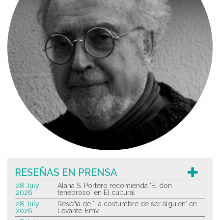
RESEÑAS EN PRENSA
28 July
Alana S. Portero recomienda 'El don
2026
tenebroso' en El cultural
28 July
Reseña de 'La costumbre de ser alguien' en
2026
Levante-Emv