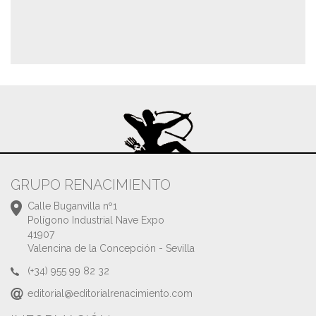
GRUPO RENACIMIENTO
Calle Buganvilla nº1
Polígono Industrial Nave Expo
41907
Valencina de la Concepción - Sevilla
(+34) 955 99 82 32
editorial@editorialrenacimiento.com