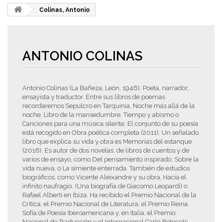
Colinas, Antonio
ANTONIO COLINAS
Antonio Colinas (La Bañeza, León, 1946). Poeta, narrador,
ensayista y traductor. Entre sus libros de poemas
recordaremos Sepulcro en Tarquinia, Noche más allá de la
noche, Libro de la mansedumbre, Tiempo y abismo o
Canciones para una música silente. El conjunto de su poesía
está recogido en Obra poética completa (2011). Un señalado
libro que explica su vida y obra es Memorias del estanque
(2016). Es autor de dos novelas, de libros de cuentos y de
varios de ensayo, como Del pensamiento inspirado, Sobre la
vida nueva, o La simiente enterrada. También de estudios
biográficos, como Vicente Aleixandre y su obra, Hacia el
infinito naufragio. (Una biografía de Giacomo Leopardi) o
Rafael Alberti en Ibiza. Ha recibido el Premio Nacional de la
Crítica, el Premio Nacional de Literatura, el Premio Reina
Sofía de Poesía Iberoamericana y, en Italia, el Premio
Nacional de Traducción y el Internacional Carlo Betocchi,