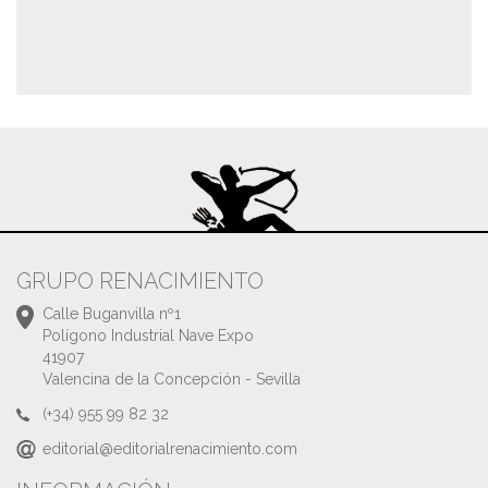
GRUPO RENACIMIENTO
Calle Buganvilla nº1
Polígono Industrial Nave Expo
41907
Valencina de la Concepción - Sevilla
(+34) 955 99 82 32
editorial@editorialrenacimiento.com