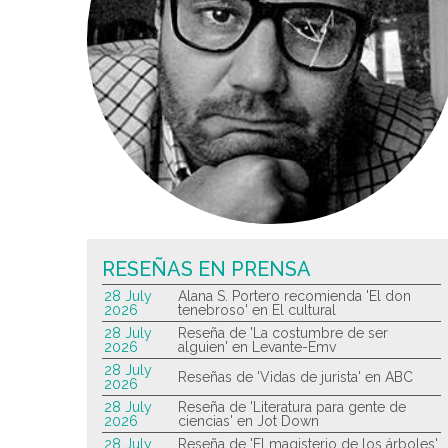
RESEÑAS EN PRENSA
28 July
Alana S. Portero recomienda 'El don
2026
tenebroso' en El cultural
28 July
Reseña de 'La costumbre de ser
2026
alguien' en Levante-Emv
28 July
Reseñas de 'Vidas de jurista' en ABC
2026
28 July
Reseña de 'Literatura para gente de
2026
ciencias' en Jot Down
28 July
Reseña de 'El magisterio de los árboles'