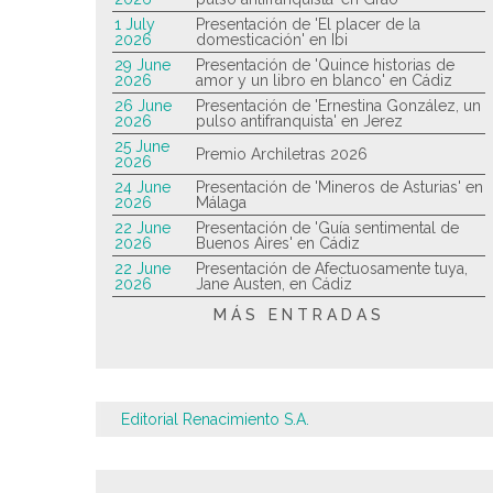
1 July
Presentación de 'El placer de la
2026
domesticación' en Ibi
29 June
Presentación de 'Quince historias de
2026
amor y un libro en blanco' en Cádiz
26 June
Presentación de 'Ernestina González, un
2026
pulso antifranquista' en Jerez
25 June
Premio Archiletras 2026
2026
24 June
Presentación de 'Mineros de Asturias' en
2026
Málaga
22 June
Presentación de 'Guía sentimental de
2026
Buenos Aires' en Cádiz
22 June
Presentación de Afectuosamente tuya,
2026
Jane Austen, en Cádiz
MÁS ENTRADAS
Editorial Renacimiento S.A.