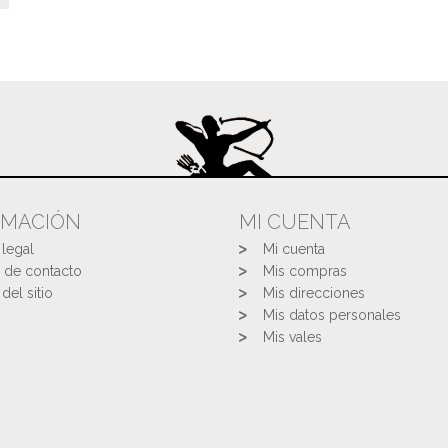
RMACIÓN
MI CUENTA
 legal
Mi cuenta
 de contacto
Mis compras
del sitio
Mis direcciones
Mis datos personales
Mis vales