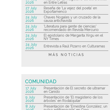
2026
en Entre Letras
27 July
Reseña de 'La vejez del poeta' en
2026
Expoflamenco
24 July
Chaves Nogales y un cruzado de la
2026
causa antichavista
24 July
'Literatura para gente de ciencias'
2026
recomendado en Revista Mercurio
24 July
El epistolario de Margarita Xirgu en el
2026
NY Times
24 July
Entrevista a Raúl Pizarro en Culturamas
2026
MÁS NOTICIAS
COMUNIDAD
17 July
Presentación de El secreto de ultramar
2026
en Canido
9 July
Presentación de 'El magisterio de los
2026
árboles' en Rodalquilar
8 July
Presentación de 'Ernestina González, un
2026
pulso antifranquista' en Grao