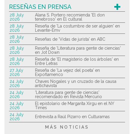
RESEÑAS EN PRENSA
28 July
Alana S. Portero recomienda 'El don
2026
tenebroso' en El cultural
28 July
Reseña de 'La costumbre de ser alguien' en
2026
Levante-Emv
28 July
Reseñas de 'Vidas de jurista' en ABC
2026
28 July
Reseña de 'Literatura para gente de ciencias'
2026
en Jot Down
28 July
Reseña de 'El magisterio de los árboles' en
2026
Entre Letras
27 July
Reseña de 'La vejez del poeta' en
2026
Expoflamenco
24 July
Chaves Nogales y un cruzado de la causa
2026
antichavista
24 July
'Literatura para gente de ciencias'
2026
recomendado en Revista Mercurio
24 July
El epistolario de Margarita Xirgu en el NY
2026
Times
24 July
Entrevista a Raúl Pizarro en Culturamas
2026
MÁS NOTICIAS