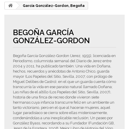
García González-Gordon, Begoña
BEGOÑA GARCÍA
GONZÁLEZ-GORDON
Begoña García González-Gordon (Jerez, 1955), licenciada en
Periodismo, columnista semanal del Diario de Jerez entre
2004 y 2011, ha publicado también: Una vida en Doñana,
hechos, recuerdos y anécdotas de Antonio Chico, guarda
mayor (Los Papeles del Sitio, Sevilla, 2007; con prólogo de
Miguel Delibes de Castro), en el que un guarda cuenta cómo
transcurría la vida en ese paraíso natural llamado Doñana;
Las niñas de el altillo (Los Papeles del Sitio, Sevilla, 2007),
historia de una finca de recreo donde vivieron siete
hermanas cuya infancia transcurre feliz en un ambiente un
tanto victoriano, pero en el que al hacerse mujeres, aquel
lugar paradisíaco se cierra sobre ellas misteriosamente,
condenándolas a una inexplicable reclusión; Un paseo por
González Byass, recordando a su Fundador (Fundación GB,
Jerez de la Frontera, 2008; Mejor Libro de Historia del Vino