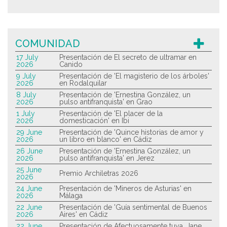
COMUNIDAD
17 July
Presentación de El secreto de ultramar en
2026
Canido
9 July
Presentación de 'El magisterio de los árboles'
2026
en Rodalquilar
8 July
Presentación de 'Ernestina González, un
2026
pulso antifranquista' en Grao
1 July
Presentación de 'El placer de la
2026
domesticación' en Ibi
29 June
Presentación de 'Quince historias de amor y
2026
un libro en blanco' en Cádiz
26 June
Presentación de 'Ernestina González, un
2026
pulso antifranquista' en Jerez
25 June
Premio Archiletras 2026
2026
24 June
Presentación de 'Mineros de Asturias' en
2026
Málaga
22 June
Presentación de 'Guía sentimental de Buenos
2026
Aires' en Cádiz
22 June
Presentación de Afectuosamente tuya, Jane