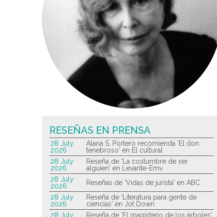
RESEÑAS EN PRENSA
28 July
Alana S. Portero recomienda 'El don
2026
tenebroso' en El cultural
28 July
Reseña de 'La costumbre de ser
2026
alguien' en Levante-Emv
28 July
Reseñas de 'Vidas de jurista' en ABC
2026
28 July
Reseña de 'Literatura para gente de
2026
ciencias' en Jot Down
28 July
Reseña de 'El magisterio de los árboles'