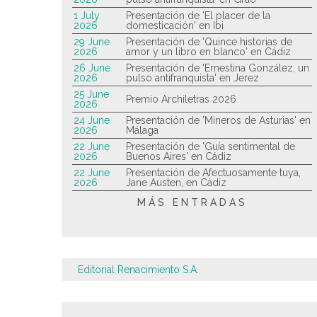
1 July
Presentación de 'El placer de la
2026
domesticación' en Ibi
29 June
Presentación de 'Quince historias de
2026
amor y un libro en blanco' en Cádiz
26 June
Presentación de 'Ernestina González, un
2026
pulso antifranquista' en Jerez
25 June
Premio Archiletras 2026
2026
24 June
Presentación de 'Mineros de Asturias' en
2026
Málaga
22 June
Presentación de 'Guía sentimental de
2026
Buenos Aires' en Cádiz
22 June
Presentación de Afectuosamente tuya,
2026
Jane Austen, en Cádiz
MÁS ENTRADAS
Editorial Renacimiento S.A.