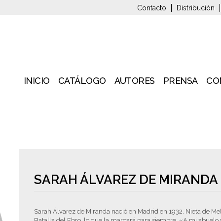
Contacto
Distribución
INICIO
CATÁLOGO
AUTORES
PRENSA
CO
SARAH ÁLVAREZ DE MIRANDA
Sarah Álvarez de Miranda nació en Madrid en 1932. Nieta de Melq
Batalla del Ebro, lo que la marcará para siempre. «A mi abuelo 