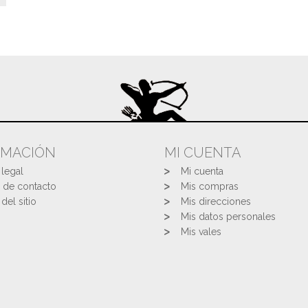
RMACIÓN
MI CUENTA
 legal
Mi cuenta
 de contacto
Mis compras
del sitio
Mis direcciones
Mis datos personales
Mis vales