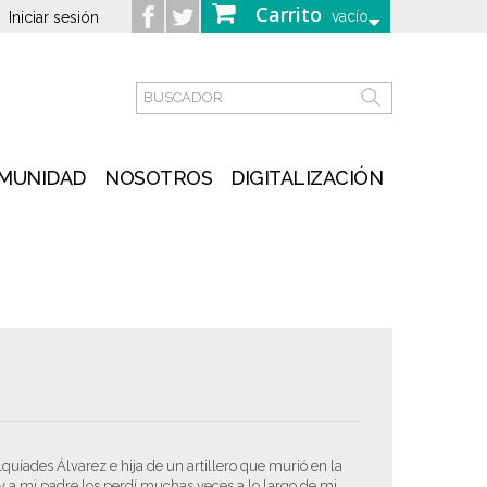
Carrito
vacío
Iniciar sesión
MUNIDAD
NOSOTROS
DIGITALIZACIÓN
uíades Álvarez e hija de un artillero que murió en la
y a mi padre los perdí muchas veces a lo largo de mi