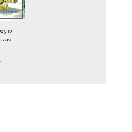
z y su
s Álvarez
€