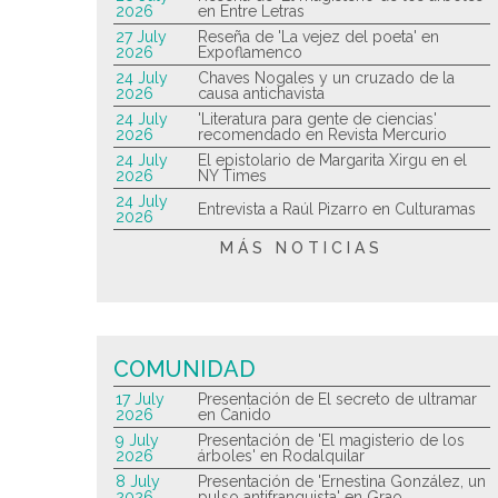
2026
en Entre Letras
27 July
Reseña de 'La vejez del poeta' en
2026
Expoflamenco
24 July
Chaves Nogales y un cruzado de la
2026
causa antichavista
24 July
'Literatura para gente de ciencias'
2026
recomendado en Revista Mercurio
24 July
El epistolario de Margarita Xirgu en el
2026
NY Times
24 July
Entrevista a Raúl Pizarro en Culturamas
2026
MÁS NOTICIAS
COMUNIDAD
17 July
Presentación de El secreto de ultramar
2026
en Canido
9 July
Presentación de 'El magisterio de los
2026
árboles' en Rodalquilar
8 July
Presentación de 'Ernestina González, un
2026
pulso antifranquista' en Grao