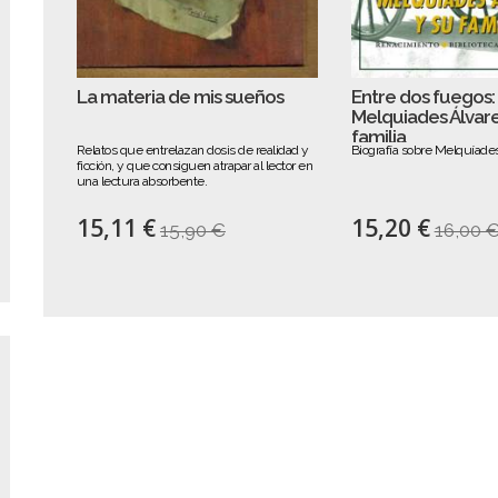
La materia de mis sueños
Entre dos fuegos:
Melquiades Álvare
familia
Relatos que entrelazan dosis de realidad y
Biografía sobre Melquíade
ficción, y que consiguen atrapar al lector en
una lectura absorbente.
15,11 €
15,20 €
15,90 €
16,00 