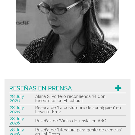
RESEÑAS EN PRENSA
28 July
Alana S. Portero recomienda 'El don
2026
tenebroso' en El cultural
28 July
Reseña de 'La costumbre de ser alguien' en
2026
Levante-Emv
28 July
Reseñas de 'Vidas de jurista' en ABC
2026
28 July
Reseña de 'Literatura para gente de ciencias'
2026
en Jot Down