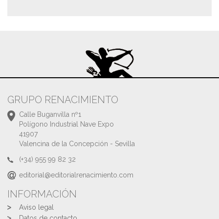
GRUPO RENACIMIENTO
Calle Buganvilla nº1
Polígono Industrial Nave Expo
41907
Valencina de la Concepción - Sevilla
(+34) 955 99 82 32
editorial@editorialrenacimiento.com
INFORMACIÓN
Aviso legal
Datos de contacto