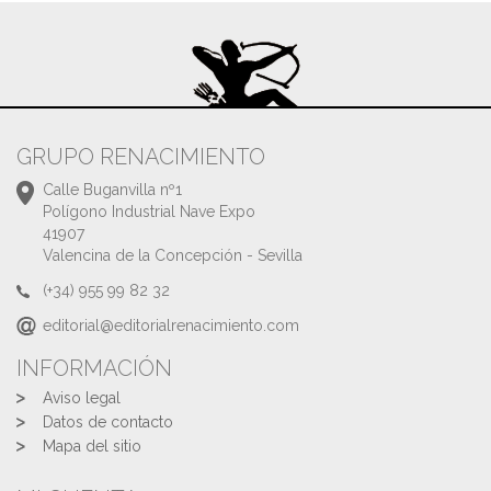
GRUPO RENACIMIENTO
Calle Buganvilla nº1
Polígono Industrial Nave Expo
41907
Valencina de la Concepción - Sevilla
(+34) 955 99 82 32
editorial@editorialrenacimiento.com
INFORMACIÓN
Aviso legal
Datos de contacto
Mapa del sitio