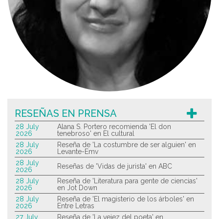
RESEÑAS EN PRENSA
28 July
Alana S. Portero recomienda 'El don
2026
tenebroso' en El cultural
28 July
Reseña de 'La costumbre de ser alguien' en
2026
Levante-Emv
28 July
Reseñas de 'Vidas de jurista' en ABC
2026
28 July
Reseña de 'Literatura para gente de ciencias'
2026
en Jot Down
28 July
Reseña de 'El magisterio de los árboles' en
2026
Entre Letras
27 July
Reseña de 'La vejez del poeta' en