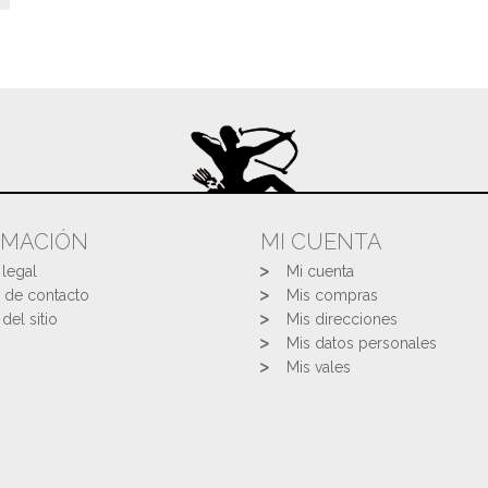
RMACIÓN
MI CUENTA
 legal
Mi cuenta
 de contacto
Mis compras
del sitio
Mis direcciones
Mis datos personales
Mis vales