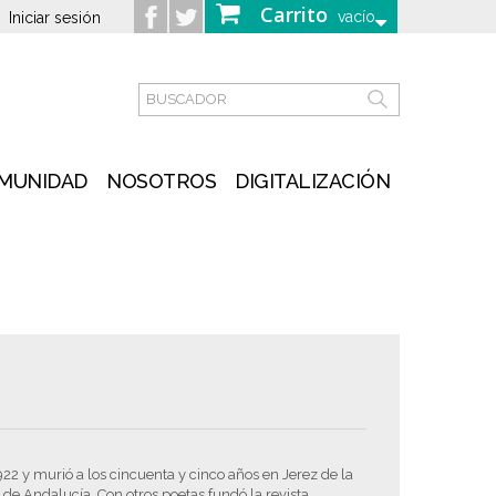
Carrito
vacío
Iniciar sesión
MUNIDAD
NOSOTROS
DIGITALIZACIÓN
922 y murió a los cincuenta y cinco años en Jerez de la
 de Andalucía. Con otros poetas fundó la revista