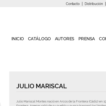
Contacto
Distribución
INICIO
CATÁLOGO
AUTORES
PRENSA
CO
JULIO MARISCAL
Julio Mariscal Montes nació en Arcos de la Frontera (Cádiz) en 1
Frontera. Apenas salió de su pueblo y nunca traspasó los límites