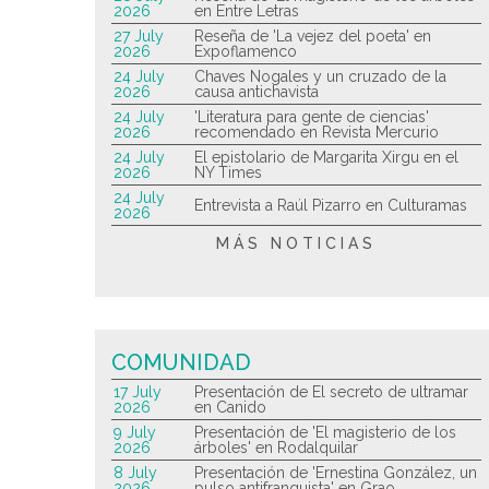
2026
en Entre Letras
27 July
Reseña de 'La vejez del poeta' en
2026
Expoflamenco
24 July
Chaves Nogales y un cruzado de la
2026
causa antichavista
24 July
'Literatura para gente de ciencias'
2026
recomendado en Revista Mercurio
24 July
El epistolario de Margarita Xirgu en el
2026
NY Times
24 July
Entrevista a Raúl Pizarro en Culturamas
2026
MÁS NOTICIAS
COMUNIDAD
17 July
Presentación de El secreto de ultramar
2026
en Canido
9 July
Presentación de 'El magisterio de los
2026
árboles' en Rodalquilar
8 July
Presentación de 'Ernestina González, un
2026
pulso antifranquista' en Grao