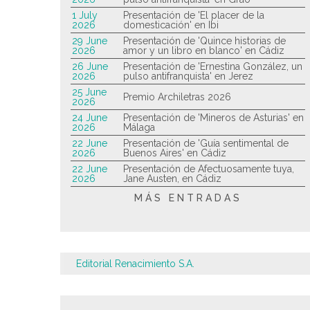
1 July
Presentación de 'El placer de la
2026
domesticación' en Ibi
29 June
Presentación de 'Quince historias de
2026
amor y un libro en blanco' en Cádiz
26 June
Presentación de 'Ernestina González, un
2026
pulso antifranquista' en Jerez
25 June
Premio Archiletras 2026
2026
24 June
Presentación de 'Mineros de Asturias' en
2026
Málaga
22 June
Presentación de 'Guía sentimental de
2026
Buenos Aires' en Cádiz
22 June
Presentación de Afectuosamente tuya,
2026
Jane Austen, en Cádiz
MÁS ENTRADAS
Editorial Renacimiento S.A.