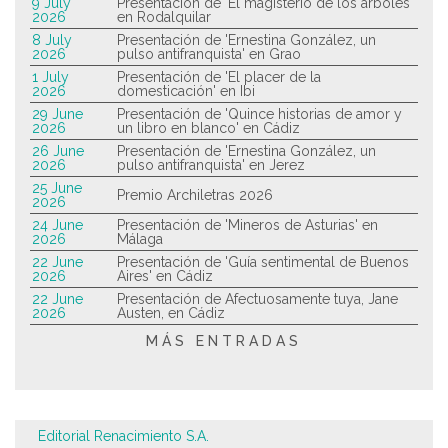
9 July
Presentación de 'El magisterio de los árboles'
2026
en Rodalquilar
8 July
Presentación de 'Ernestina González, un
2026
pulso antifranquista' en Grao
1 July
Presentación de 'El placer de la
2026
domesticación' en Ibi
29 June
Presentación de 'Quince historias de amor y
2026
un libro en blanco' en Cádiz
26 June
Presentación de 'Ernestina González, un
2026
pulso antifranquista' en Jerez
25 June
Premio Archiletras 2026
2026
24 June
Presentación de 'Mineros de Asturias' en
2026
Málaga
22 June
Presentación de 'Guía sentimental de Buenos
2026
Aires' en Cádiz
22 June
Presentación de Afectuosamente tuya, Jane
2026
Austen, en Cádiz
MÁS ENTRADAS
Editorial Renacimiento S.A.