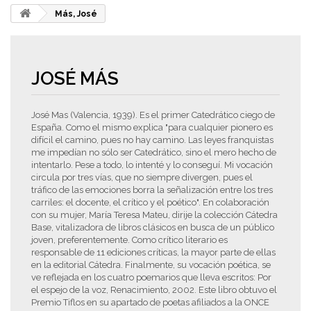
Más, José
JOSÉ MÁS
José Mas (Valencia, 1939). Es el primer Catedrático ciego de
España. Como el mismo explica "para cualquier pionero es
difícil el camino, pues no hay camino. Las leyes franquistas
me impedían no sólo ser Catedrático, sino el mero hecho de
intentarlo. Pese a todo, lo intenté y lo conseguí. Mi vocación
circula por tres vías, que no siempre divergen, pues el
tráfico de las emociones borra la señalización entre los tres
carriles: el docente, el crítico y el poético". En colaboración
con su mujer, María Teresa Mateu, dirije la colección Cátedra
Base, vitalizadora de libros clásicos en busca de un público
joven, preferentemente. Como crítico literario es
responsable de 11 ediciones críticas, la mayor parte de ellas
en la editorial Cátedra. Finalmente, su vocación poética, se
ve reflejada en los cuatro poemarios que lleva escritos: Por
el espejo de la voz, Renacimiento, 2002. Este libro obtuvo el
Premio Tiflos en su apartado de poetas afiliados a la ONCE