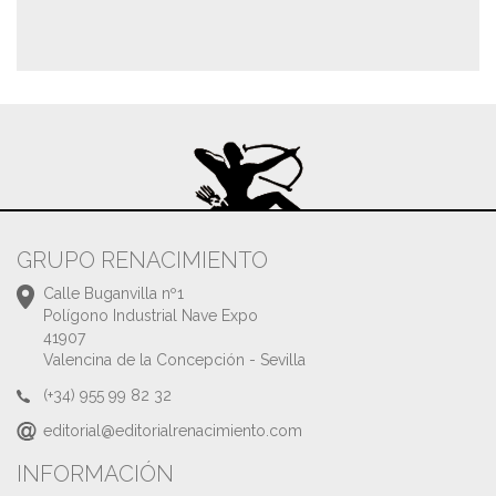
GRUPO RENACIMIENTO
Calle Buganvilla nº1
Polígono Industrial Nave Expo
41907
Valencina de la Concepción - Sevilla
(+34) 955 99 82 32
editorial@editorialrenacimiento.com
INFORMACIÓN