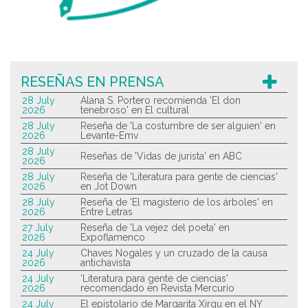
RESEÑAS EN PRENSA
28 July
Alana S. Portero recomienda 'El don
2026
tenebroso' en El cultural
28 July
Reseña de 'La costumbre de ser alguien' en
2026
Levante-Emv
28 July
Reseñas de 'Vidas de jurista' en ABC
2026
28 July
Reseña de 'Literatura para gente de ciencias'
2026
en Jot Down
28 July
Reseña de 'El magisterio de los árboles' en
2026
Entre Letras
27 July
Reseña de 'La vejez del poeta' en
2026
Expoflamenco
24 July
Chaves Nogales y un cruzado de la causa
2026
antichavista
24 July
'Literatura para gente de ciencias'
2026
recomendado en Revista Mercurio
24 July
El epistolario de Margarita Xirgu en el NY