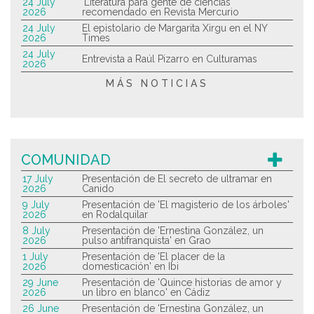
24 July
'Literatura para gente de ciencias'
2026
recomendado en Revista Mercurio
24 July
El epistolario de Margarita Xirgu en el NY
2026
Times
24 July
Entrevista a Raúl Pizarro en Culturamas
2026
MÁS NOTICIAS
COMUNIDAD
17 July
Presentación de El secreto de ultramar en
2026
Canido
9 July
Presentación de 'El magisterio de los árboles'
2026
en Rodalquilar
8 July
Presentación de 'Ernestina González, un
2026
pulso antifranquista' en Grao
1 July
Presentación de 'El placer de la
2026
domesticación' en Ibi
29 June
Presentación de 'Quince historias de amor y
2026
un libro en blanco' en Cádiz
26 June
Presentación de 'Ernestina González, un