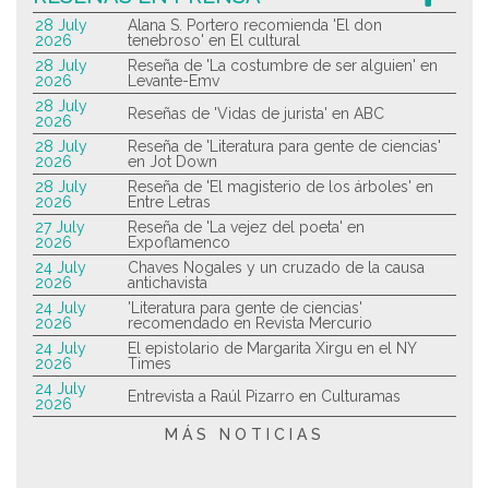
28 July
Alana S. Portero recomienda 'El don
2026
tenebroso' en El cultural
28 July
Reseña de 'La costumbre de ser alguien' en
2026
Levante-Emv
28 July
Reseñas de 'Vidas de jurista' en ABC
2026
28 July
Reseña de 'Literatura para gente de ciencias'
2026
en Jot Down
28 July
Reseña de 'El magisterio de los árboles' en
2026
Entre Letras
27 July
Reseña de 'La vejez del poeta' en
2026
Expoflamenco
24 July
Chaves Nogales y un cruzado de la causa
2026
antichavista
24 July
'Literatura para gente de ciencias'
2026
recomendado en Revista Mercurio
24 July
El epistolario de Margarita Xirgu en el NY
2026
Times
24 July
Entrevista a Raúl Pizarro en Culturamas
2026
MÁS NOTICIAS