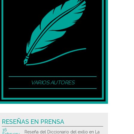
VARIOS AUTORES
RESEÑAS EN PRENSA
16
Reseña del Diccionario del exilio en La
February