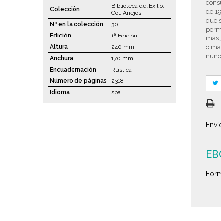
consu
Biblioteca del Exilio,
Colección
de 19
Col. Anejos
que s
Nº en la colección
30
permi
Edición
1ª Edición
más j
Altura
240 mm
o ma
nunca
Anchura
170 mm
Encuadernación
Rústica
Número de páginas
2318
Idioma
spa
Enví
EBO
Form