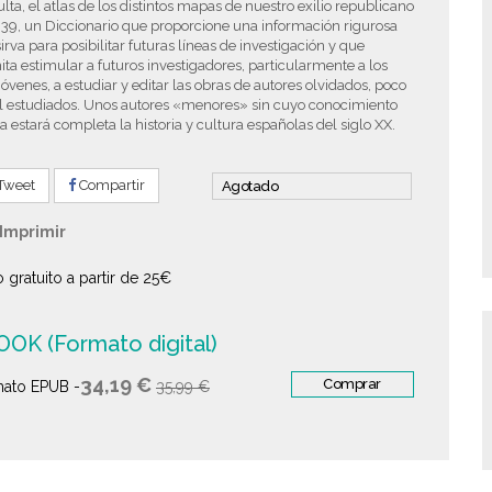
lta, el atlas de los distintos mapas de nuestro exilio republicano
39, un Diccionario que proporcione una información rigurosa
irva para posibilitar futuras líneas de investigación y que
ta estimular a futuros investigadores, particularmente a los
óvenes, a estudiar y editar las obras de autores olvidados, poco
l estudiados. Unos autores «menores» sin cuyo conocimiento
 estará completa la historia y cultura españolas del siglo XX.
Tweet
Compartir
Agotado
Imprimir
o gratuito a partir de 25€
OK (Formato digital)
34,19 €
Comprar
ato EPUB -
35,99 €