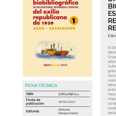
BI
ES
RE
RE
Edic
El Di
del e
Grupo
adscr
Autò
graci
inclu
vasca
FICHA TÉCNICA
letra
exili
ISBN
9788416981113
hace
impor
Fecha de
16/01/2017
const
publicación
funda
Editorial
Editorial
socia
Renacimiento