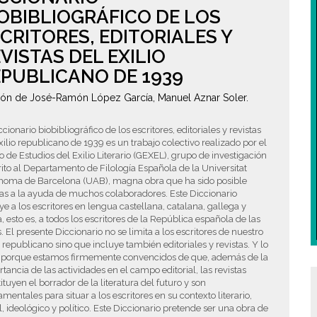
OBIBLIOGRÁFICO DE LOS
CRITORES, EDITORIALES Y
VISTAS DEL EXILIO
PUBLICANO DE 1939
ión de José-Ramón López García, Manuel Aznar Soler.
ccionario biobibliográfico de los escritores, editoriales y revistas
xilio republicano de 1939 es un trabajo colectivo realizado por el
 de Estudios del Exilio Literario (GEXEL), grupo de investigación
ito al Departamento de Filología Española de la Universitat
noma de Barcelona (UAB), magna obra que ha sido posible
as a la ayuda de muchos colaboradores. Este Diccionario
ye a los escritores en lengua castellana, catalana, gallega y
, esto es, a todos los escritores de la República española de las
s. El presente Diccionario no se limita a los escritores de nuestro
o republicano sino que incluye también editoriales y revistas. Y lo
 porque estamos firmemente convencidos de que, además de la
tancia de las actividades en el campo editorial, las revistas
ituyen el borrador de la literatura del futuro y son
mentales para situar a los escritores en su contexto literario,
l, ideológico y político. Este Diccionario pretende ser una obra de