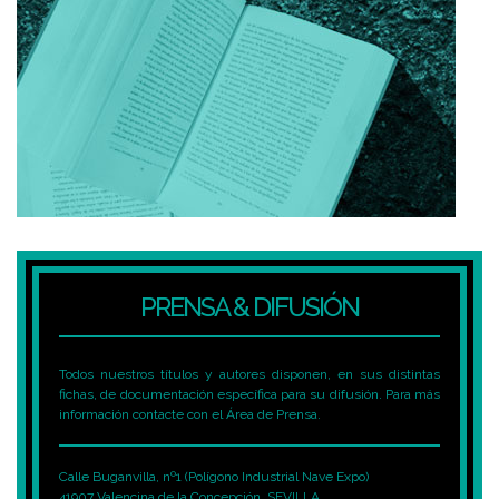
PRENSA & DIFUSIÓN
Todos nuestros títulos y autores disponen, en sus distintas
fichas, de documentación específica para su difusión. Para más
información contacte con el Área de Prensa.
Calle Buganvilla, nº1 (Polígono Industrial Nave Expo)
41907 Valencina de la Concepción, SEVILLA