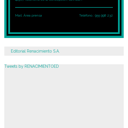
Mail:
Área prensa
Teléfono.: 955 998 232
Editorial Renacimiento S.A.
Tweets by RENACIMIENTOED