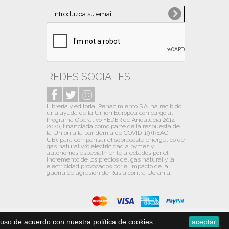
Noviembre
(1)
Octubre
(10)
Septiembre
(10)
Agosto
(6)
Julio
(13)
REDES SOCIALES
Junio
(9)
Librería y editorial Renacimiento S.A. ha recibido
Mayo
(12)
una ayuda de la Unión Europea con cargo al
Programa Operativo FEDER de Andalucía 2014-
Abril
(13)
2020, financiada como parte de la respuesta de
la Unión a la pandemia de COVID-19 (REACT-
Marzo
(13)
UE), para compensar el sobrecoste energético de
gas natural y/o electricidad a pymes y
autónomos especialmente afectados por el
Febrero
(13)
incremento de los precios del gas natural y la
electricidad provocados por el impacto de la
Enero
(14)
guerra de agresión de Rusia contra Ucrania.
2020
(31)
Diciembre
(13)
Noviembre
(1)
uso de acuerdo con nuestra política de cookies.
aceptar