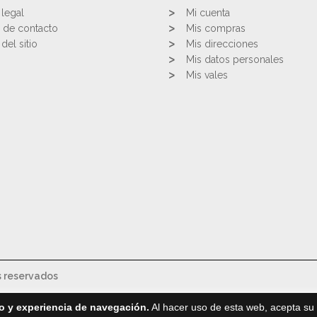
 legal
Mi cuenta
 de contacto
Mis compras
del sitio
Mis direcciones
Mis datos personales
Mis vales
s reservados
o y experiencia de navegación.
Al hacer uso de esta web, acepta su 