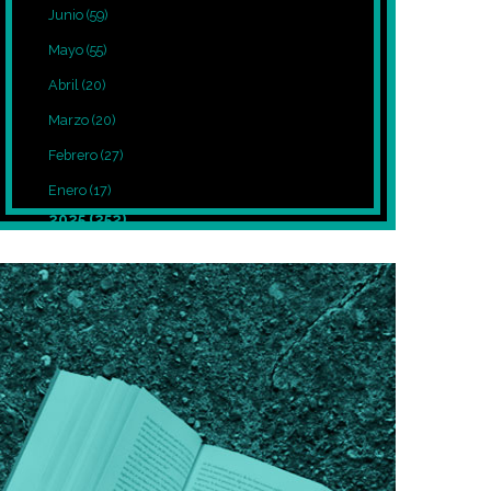
Junio
(59)
Mayo
(55)
Abril
(20)
Marzo
(20)
Febrero
(27)
Enero
(17)
2025
(252)
Diciembre
(39)
Noviembre
(27)
Octubre
(8)
Septiembre
(12)
Agosto
(7)
Julio
(7)
Junio
(5)