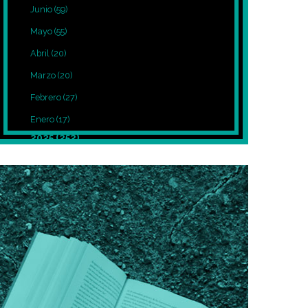
Junio
(59)
Mayo
(55)
Abril
(20)
Marzo
(20)
Febrero
(27)
Enero
(17)
2025
(252)
Diciembre
(39)
Noviembre
(27)
Octubre
(8)
Septiembre
(12)
Agosto
(7)
Julio
(7)
Junio
(5)