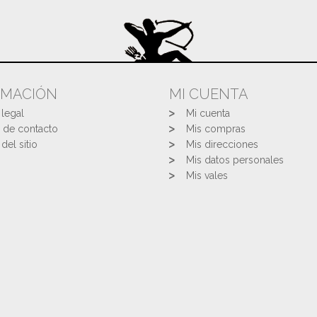
RMACIÓN
MI CUENTA
 legal
Mi cuenta
 de contacto
Mis compras
del sitio
Mis direcciones
Mis datos personales
Mis vales