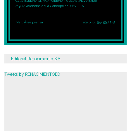
Calle Buganvilla, nº1 (Polígono Industrial Nave Expo)
41907 Valencina de la Concepción, SEVILLA
Mail:
Área prensa
Teléfono.: 955 998 232
Editorial Renacimiento S.A.
Tweets by RENACIMIENTOED