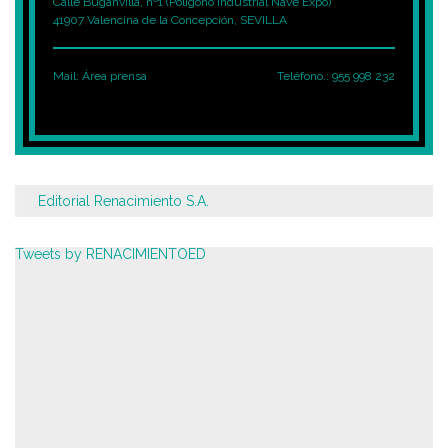
Calle Buganvilla, nº1 (Polígono Industrial Nave Expo)
41907 Valencina de la Concepción, SEVILLA
Mail:
Área prensa
Teléfono.: 955 998 232
Editorial Renacimiento S.A.
Tweets by RENACIMIENTOED