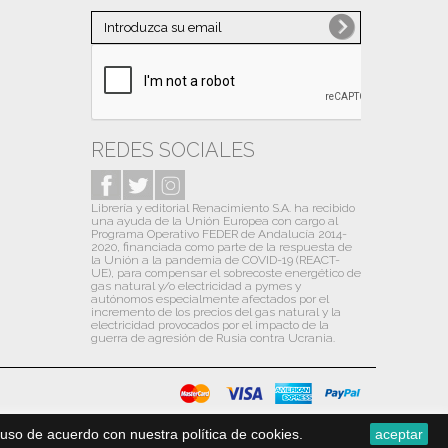
Noviembre
(1)
Octubre
(10)
Septiembre
(10)
Agosto
(6)
Julio
(13)
REDES SOCIALES
Junio
(9)
Librería y editorial Renacimiento S.A. ha recibido
Mayo
(12)
una ayuda de la Unión Europea con cargo al
Programa Operativo FEDER de Andalucía 2014-
Abril
(13)
2020, financiada como parte de la respuesta de
la Unión a la pandemia de COVID-19 (REACT-
Marzo
(13)
UE), para compensar el sobrecoste energético de
gas natural y/o electricidad a pymes y
autónomos especialmente afectados por el
Febrero
(13)
incremento de los precios del gas natural y la
electricidad provocados por el impacto de la
Enero
(14)
guerra de agresión de Rusia contra Ucrania.
2020
(31)
Diciembre
(13)
Noviembre
(1)
uso de acuerdo con nuestra política de cookies.
aceptar