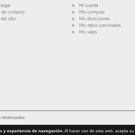
 legal
Mi cuenta
 de contacto
Mis compras
del sitio
Mis direcciones
Mis datos personales
Mis vales
s reservados
o y experiencia de navegación.
Al hacer uso de esta web, acepta su 