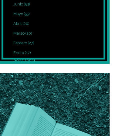
Junio
(59)
Mayo
(55)
Abril
(20)
Marzo
(20)
Febrero
(27)
Enero
(17)
2025
(252)
Diciembre
(39)
Noviembre
(27)
Octubre
(8)
Septiembre
(12)
Agosto
(7)
Julio
(7)
Junio
(5)