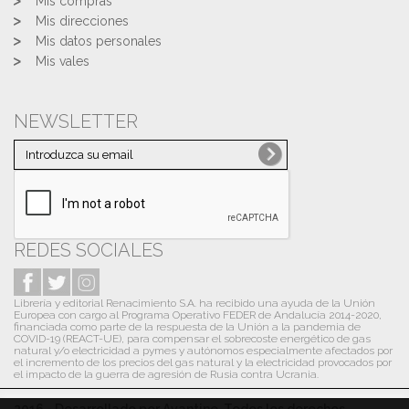
Mis compras
Mis direcciones
Mis datos personales
Mis vales
NEWSLETTER
REDES SOCIALES
Librería y editorial Renacimiento S.A. ha recibido una ayuda de la Unión
Europea con cargo al Programa Operativo FEDER de Andalucía 2014-2020,
financiada como parte de la respuesta de la Unión a la pandemia de
COVID-19 (REACT-UE), para compensar el sobrecoste energético de gas
natural y/o electricidad a pymes y autónomos especialmente afectados por
el incremento de los precios del gas natural y la electricidad provocados por
el impacto de la guerra de agresión de Rusia contra Ucrania.