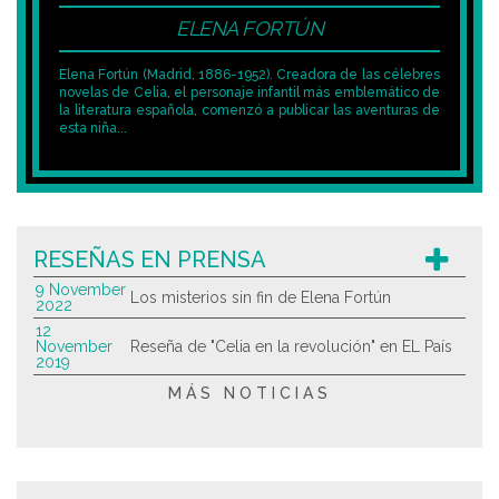
ELENA FORTÚN
Elena Fortún (Madrid, 1886-1952). Creadora de las célebres
novelas de Celia, el personaje infantil más emblemático de
la literatura española, comenzó a publicar las aventuras de
esta niña...
RESEÑAS EN PRENSA
9 November
Los misterios sin fin de Elena Fortún
2022
12
November
Reseña de "Celia en la revolución" en EL País
2019
MÁS NOTICIAS