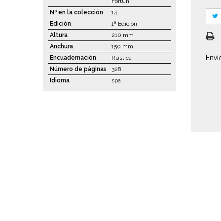
Fortún
Nº en la colección
14
Edición
1ª Edición
Altura
210 mm
Anchura
150 mm
Enví
Encuadernación
Rústica
Número de páginas
328
Idioma
spa