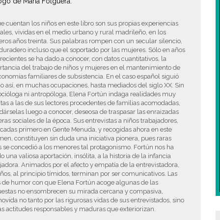
ogo de María Folguera.
e cuentan los niños en este libro son sus propias experiencias
ales, vividas en el medio urbano y rural madrileño, en los
ros años treinta. Sus palabras rompen con un secular silencio,
uradero incluso que el soportado por las mujeres. Sólo en años
ecientes se ha dado a conocer, con datos cuantitativos, la
tancia del trabajo de niños y mujeres en el mantenimiento de
conomías familiares de subsistencia. En el caso español siguió
o así, en muchas ocupaciones, hasta mediados del siglo XX. Sin
ocióloga ni antropóloga, Elena Fortún indaga realidades muy
ntas a las de sus lectores procedentes de familias acomodadas,
dárselas luego a conocer, deseosa de traspasar las enraizadas
eras sociales de la época. Sus entrevistas a niños trabajadores,
icadas primero en Gente Menuda, y recogidas ahora en este
en, constituyen sin duda una iniciativa pionera, pues raras
 se concedió a los menores tal protagonismo. Fortún nos ha
o una valiosa aportación, insólita, a la historia de la infancia
jadora. Animados por el afecto y empatía de la entrevistadora,
iños, al principio tímidos, terminan por ser comunicativos. Las
s de humor con que Elena Fortún acoge algunas de las
uestas no ensombrecen su mirada cercana y compasiva,
vida no tanto por las rigurosas vidas de sus entrevistados, sino
as actitudes responsables y maduras que exteriorizan.