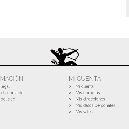
RMACIÓN
MI CUENTA
 legal
Mi cuenta
 de contacto
Mis compras
del sitio
Mis direcciones
Mis datos personales
Mis vales