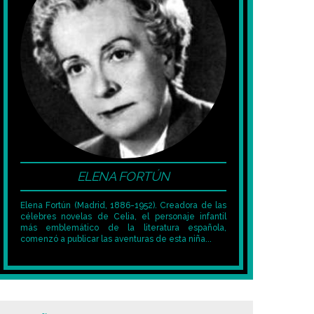
ELENA FORTÚN
Elena Fortún (Madrid, 1886-1952). Creadora de las
célebres novelas de Celia, el personaje infantil
más emblemático de la literatura española,
comenzó a publicar las aventuras de esta niña...