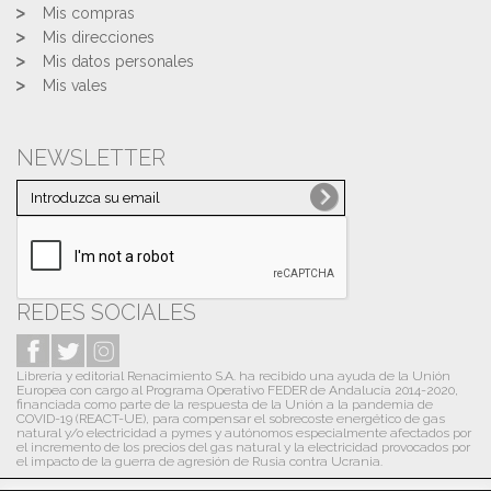
Mis compras
Mis direcciones
Mis datos personales
Mis vales
NEWSLETTER
REDES SOCIALES
Librería y editorial Renacimiento S.A. ha recibido una ayuda de la Unión
Europea con cargo al Programa Operativo FEDER de Andalucía 2014-2020,
financiada como parte de la respuesta de la Unión a la pandemia de
COVID-19 (REACT-UE), para compensar el sobrecoste energético de gas
natural y/o electricidad a pymes y autónomos especialmente afectados por
el incremento de los precios del gas natural y la electricidad provocados por
el impacto de la guerra de agresión de Rusia contra Ucrania.