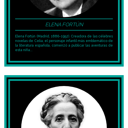
ELENA FORTÚN
Elena Fortún (Madrid, 1886-1952). Creadora de las célebres
novelas de Celia, el personaje infantil más emblemático de
la literatura española, comenzó a publicar las aventuras de
esta niña...