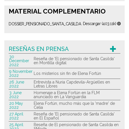
MATERIAL COMPLEMENTARIO
Descargar (403.11k)
DOSSIER_PENSIONADO_SANTA_CASILDA
RESEÑAS EN PRENSA
30
Reseña de 'El pensionado de Santa Casilda'
December
en Montilla digital
2022
9 November
Los misterios sin fin de Elena Fortún
2022
26 June
Entrevista a Nuria Capdevila-Argüelles en
2022
Letras Libres
3 June
Homenaje a Elena Fortún en la FLM
2022
anunciado en La Vanguardia
20 May
Elena Fortún, mucho más que la 'madre' de
2022
Celia
27 April
Reseña de 'El pensionado de Santa Casilda'
2022
en El Español
25 April
Reseña de El pensionado de Santa Casilda en
2022
SModa