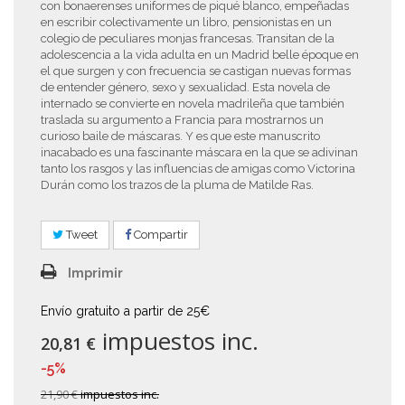
con bonaerenses uniformes de piqué blanco, empeñadas
en escribir colectivamente un libro, pensionistas en un
colegio de peculiares monjas francesas. Transitan de la
adolescencia a la vida adulta en un Madrid belle époque en
el que surgen y con frecuencia se castigan nuevas formas
de entender género, sexo y sexualidad. Esta novela de
internado se convierte en novela madrileña que también
traslada su argumento a Francia para mostrarnos un
curioso baile de máscaras. Y es que este manuscrito
inacabado es una fascinante máscara en la que se adivinan
tanto los rasgos y las influencias de amigas como Victorina
Durán como los trazos de la pluma de Matilde Ras.
Tweet
Compartir
Imprimir
Envío gratuito a partir de 25€
impuestos inc.
20,81 €
-5%
21,90 €
impuestos inc.