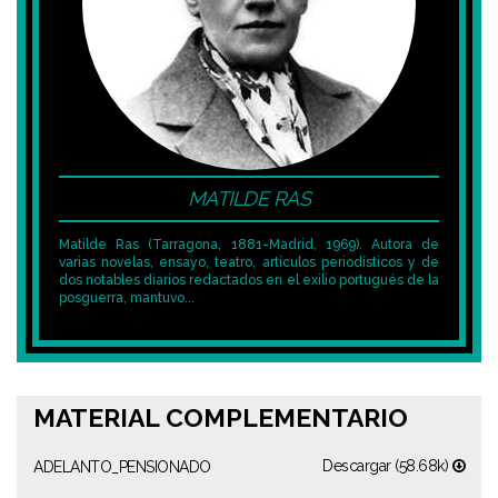
MATILDE RAS
Matilde Ras (Tarragona, 1881-Madrid, 1969). Autora de
varias novelas, ensayo, teatro, artículos periodísticos y de
dos notables diarios redactados en el exilio portugués de la
posguerra, mantuvo...
MATERIAL COMPLEMENTARIO
Descargar (58.68k)
ADELANTO_PENSIONADO