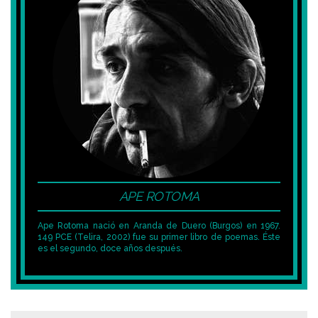
APE ROTOMA
Ape Rotoma nació en Aranda de Duero (Burgos) en 1967.
149 PCE (Telira, 2002) fue su primer libro de poemas. Éste
es el segundo, doce años después.