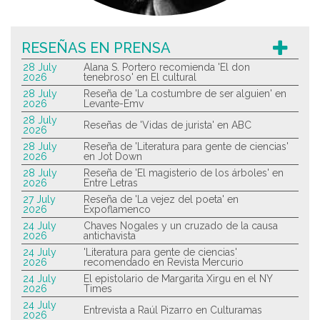
RESEÑAS EN PRENSA
28 July
Alana S. Portero recomienda 'El don
2026
tenebroso' en El cultural
28 July
Reseña de 'La costumbre de ser alguien' en
2026
Levante-Emv
28 July
Reseñas de 'Vidas de jurista' en ABC
2026
28 July
Reseña de 'Literatura para gente de ciencias'
2026
en Jot Down
28 July
Reseña de 'El magisterio de los árboles' en
2026
Entre Letras
27 July
Reseña de 'La vejez del poeta' en
2026
Expoflamenco
24 July
Chaves Nogales y un cruzado de la causa
2026
antichavista
24 July
'Literatura para gente de ciencias'
2026
recomendado en Revista Mercurio
24 July
El epistolario de Margarita Xirgu en el NY
2026
Times
24 July
Entrevista a Raúl Pizarro en Culturamas
2026