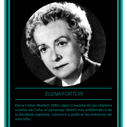
ELENA FORTÚN
Elena Fortún (Madrid, 1886-1952). Creadora de las célebres
novelas de Celia, el personaje infantil más emblemático de
la literatura española, comenzó a publicar las aventuras de
esta niña...