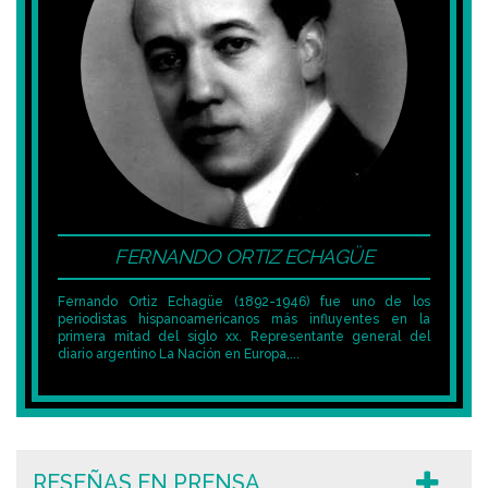
FERNANDO ORTIZ ECHAGÜE
Fernando Ortiz Echagüe (1892-1946) fue uno de los
periodistas hispanoamericanos más influyentes en la
primera mitad del siglo xx. Representante general del
diario argentino La Nación en Europa,...
RESEÑAS EN PRENSA