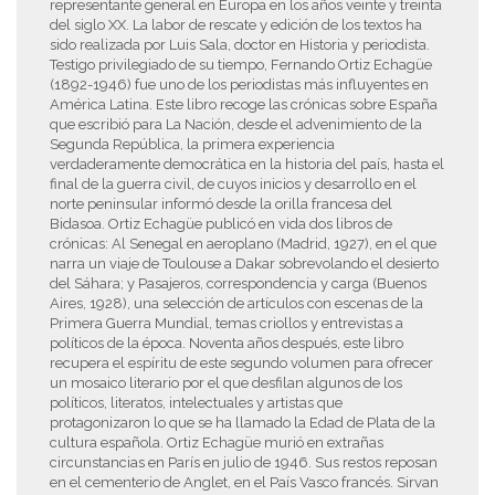
representante general en Europa en los años veinte y treinta
del siglo XX. La labor de rescate y edición de los textos ha
sido realizada por Luis Sala, doctor en Historia y periodista.
Testigo privilegiado de su tiempo, Fernando Ortiz Echagüe
(1892-1946) fue uno de los periodistas más influyentes en
América Latina. Este libro recoge las crónicas sobre España
que escribió para La Nación, desde el advenimiento de la
Segunda República, la primera experiencia
verdaderamente democrática en la historia del país, hasta el
final de la guerra civil, de cuyos inicios y desarrollo en el
norte peninsular informó desde la orilla francesa del
Bidasoa. Ortiz Echagüe publicó en vida dos libros de
crónicas: Al Senegal en aeroplano (Madrid, 1927), en el que
narra un viaje de Toulouse a Dakar sobrevolando el desierto
del Sáhara; y Pasajeros, correspondencia y carga (Buenos
Aires, 1928), una selección de artículos con escenas de la
Primera Guerra Mundial, temas criollos y entrevistas a
políticos de la época. Noventa años después, este libro
recupera el espíritu de este segundo volumen para ofrecer
un mosaico literario por el que desfilan algunos de los
políticos, literatos, intelectuales y artistas que
protagonizaron lo que se ha llamado la Edad de Plata de la
cultura española. Ortiz Echagüe murió en extrañas
circunstancias en París en julio de 1946. Sus restos reposan
en el cementerio de Anglet, en el País Vasco francés. Sirvan