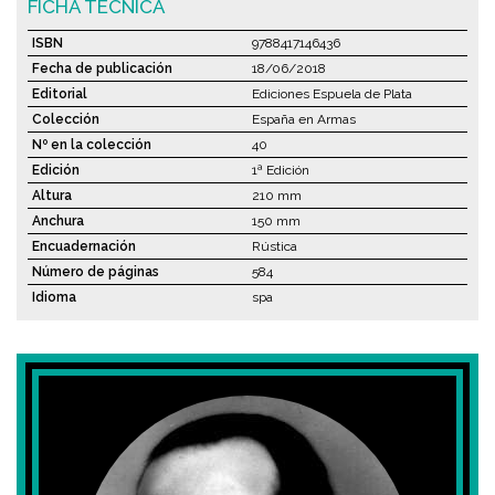
FICHA TÉCNICA
ISBN
9788417146436
Fecha de publicación
18/06/2018
Editorial
Ediciones Espuela de Plata
Colección
España en Armas
Nº en la colección
40
Edición
1ª Edición
Altura
210 mm
Anchura
150 mm
Encuadernación
Rústica
Número de páginas
584
Idioma
spa