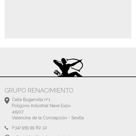
GRUPO RENACIMIENTO
Calle Buganvilla nº1
Polígono Industrial Nave Expo
41907
Valencina de la Concepción - Sevilla
(+34) 955 99 82 32