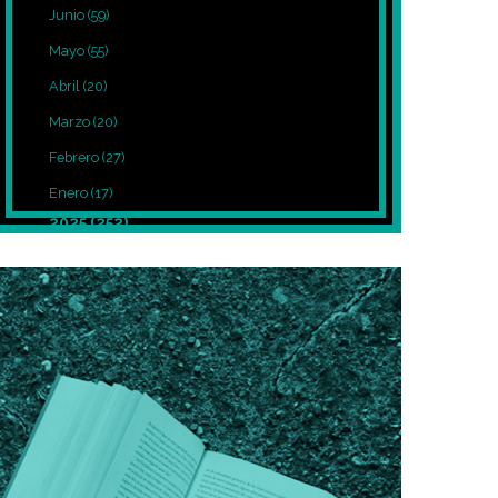
Junio
(59)
Mayo
(55)
Abril
(20)
Marzo
(20)
Febrero
(27)
Enero
(17)
2025
(252)
Diciembre
(39)
Noviembre
(27)
Octubre
(8)
Septiembre
(12)
Agosto
(7)
Julio
(7)
Junio
(5)