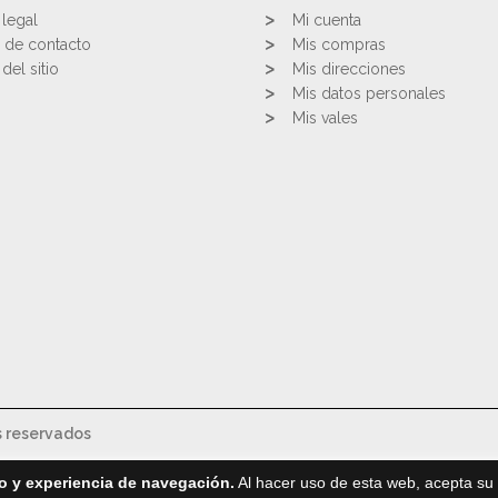
 legal
Mi cuenta
 de contacto
Mis compras
del sitio
Mis direcciones
Mis datos personales
Mis vales
s reservados
o y experiencia de navegación.
Al hacer uso de esta web, acepta su 