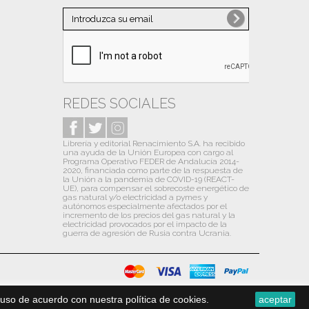
Noviembre
(1)
Octubre
(10)
Septiembre
(10)
Agosto
(6)
Julio
(13)
REDES SOCIALES
Junio
(9)
Librería y editorial Renacimiento S.A. ha recibido
Mayo
(12)
una ayuda de la Unión Europea con cargo al
Programa Operativo FEDER de Andalucía 2014-
Abril
(13)
2020, financiada como parte de la respuesta de
la Unión a la pandemia de COVID-19 (REACT-
Marzo
(13)
UE), para compensar el sobrecoste energético de
gas natural y/o electricidad a pymes y
autónomos especialmente afectados por el
Febrero
(13)
incremento de los precios del gas natural y la
electricidad provocados por el impacto de la
Enero
(14)
guerra de agresión de Rusia contra Ucrania.
2020
(31)
Diciembre
(13)
Noviembre
(1)
uso de acuerdo con nuestra política de cookies.
aceptar