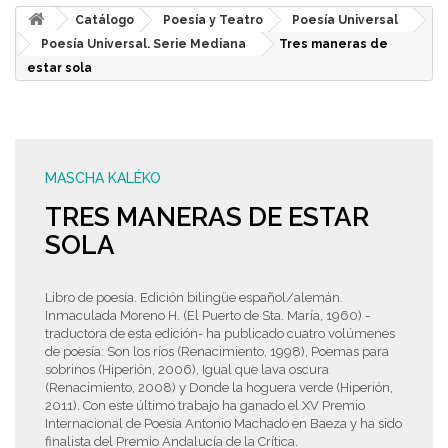
Catálogo
Poesía y Teatro
Poesía Universal
Poesía Universal. Serie Mediana
Tres maneras de
estar sola
MASCHA KALÉKO
TRES MANERAS DE ESTAR
SOLA
Libro de poesía. Edición bilingüe español/alemán.
Inmaculada Moreno H. (El Puerto de Sta. María, 1960) -
traductora de esta edición- ha publicado cuatro volúmenes
de poesía: Son los ríos (Renacimiento, 1998), Poemas para
sobrinos (Hiperión, 2006), Igual que lava oscura
(Renacimiento, 2008) y Donde la hoguera verde (Hiperión,
2011). Con este último trabajo ha ganado el XV Premio
Internacional de Poesía Antonio Machado en Baeza y ha sido
finalista del Premio Andalucía de la Crítica.