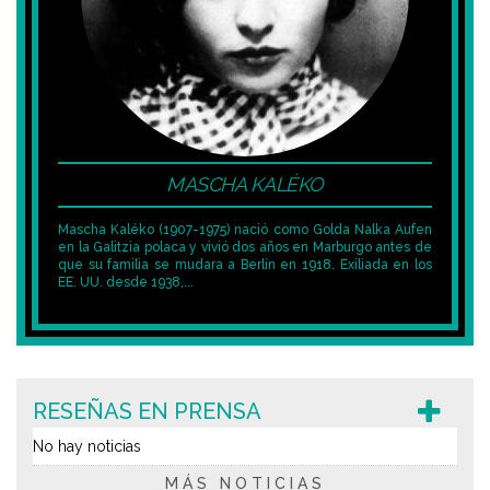
MASCHA KALÉKO
Mascha Kaléko (1907-1975) nació como Golda Nalka Aufen
en la Galitzia polaca y vivió dos años en Marburgo antes de
que su familia se mudara a Berlín en 1918. Exiliada en los
EE. UU. desde 1938,...
RESEÑAS EN PRENSA
No hay noticias
MÁS NOTICIAS