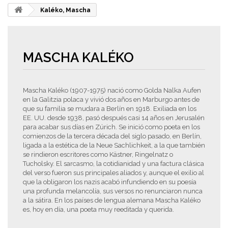
Kaléko, Mascha
MASCHA KALÉKO
Mascha Kaléko (1907-1975) nació como Golda Nalka Aufen
en la Galitzia polaca y vivió dos años en Marburgo antes de
que su familia se mudara a Berlín en 1918. Exiliada en los
EE. UU. desde 1938, pasó después casi 14 años en Jerusalén
para acabar sus días en Zúrich. Se inició como poeta en los
comienzos de la tercera década del siglo pasado, en Berlín,
ligada a la estética de la Neue Sachlichkeit, a la que también
se rindieron escritores como Kästner, Ringelnatz o
Tucholsky. El sarcasmo, la cotidianidad y una factura clásica
del verso fueron sus principales aliados y, aunque el exilio al
que la obligaron los nazis acabó infundiendo en su poesía
una profunda melancolía, sus versos no renunciaron nunca
a la sátira. En los países de lengua alemana Mascha Kaléko
es, hoy en día, una poeta muy reeditada y querida.