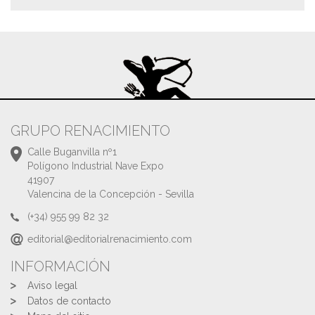
GRUPO RENACIMIENTO
Calle Buganvilla nº1
Polígono Industrial Nave Expo
41907
Valencina de la Concepción - Sevilla
(+34) 955 99 82 32
editorial@editorialrenacimiento.com
INFORMACIÓN
Aviso legal
Datos de contacto