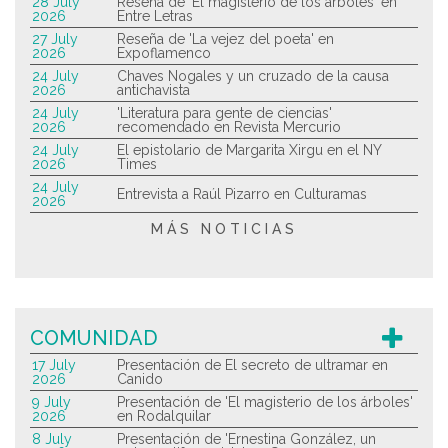
28 July
Reseña de 'El magisterio de los árboles' en
2026
Entre Letras
27 July
Reseña de 'La vejez del poeta' en
2026
Expoflamenco
24 July
Chaves Nogales y un cruzado de la causa
2026
antichavista
24 July
'Literatura para gente de ciencias'
2026
recomendado en Revista Mercurio
24 July
El epistolario de Margarita Xirgu en el NY
2026
Times
24 July
Entrevista a Raúl Pizarro en Culturamas
2026
MÁS NOTICIAS
COMUNIDAD
17 July
Presentación de El secreto de ultramar en
2026
Canido
9 July
Presentación de 'El magisterio de los árboles'
2026
en Rodalquilar
8 July
Presentación de 'Ernestina González, un