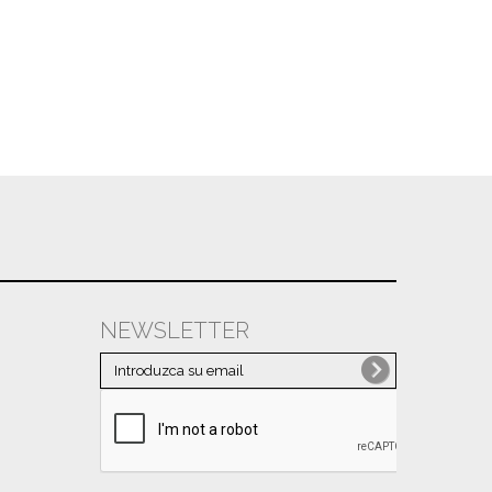
Marzo
(18)
Febrero
(7)
Enero
(13)
2023
(118)
Diciembre
(5)
Noviembre
(11)
Octubre
(17)
Septiembre
(12)
Julio
(6)
NEWSLETTER
Junio
(18)
Mayo
(8)
Abril
(4)
Marzo
(12)
Febrero
(14)