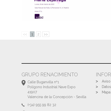
<<
1
2
>>
GRUPO RENACIMIENTO
INFO
Aviso
Calle Buganvilla nº1
Datos
Polígono Industrial Nave Expo
41907
Mapa 
Valencina de la Concepción - Sevilla
(+34) 955 99 82 32