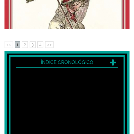
<<
1
2
3
4
>>
ÍNDICE CRONOLÓGICO