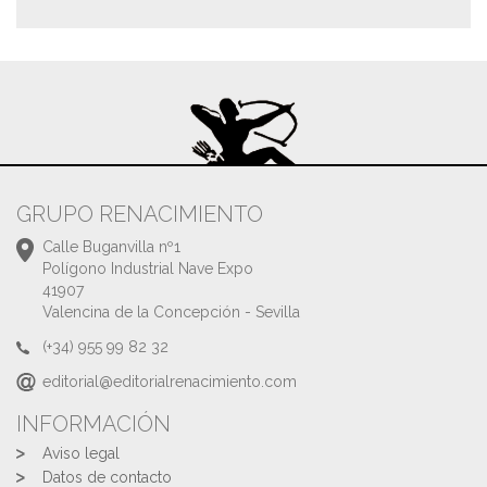
GRUPO RENACIMIENTO
Calle Buganvilla nº1
Polígono Industrial Nave Expo
41907
Valencina de la Concepción - Sevilla
(+34) 955 99 82 32
editorial@editorialrenacimiento.com
INFORMACIÓN
Aviso legal
Datos de contacto